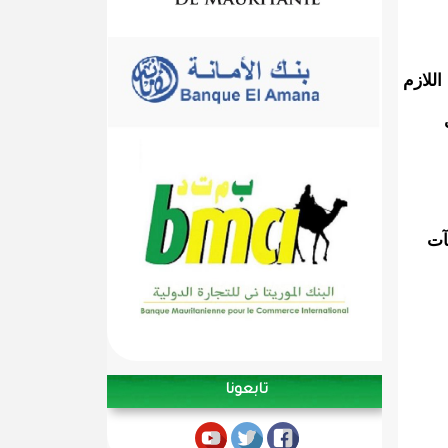
 اللازم
آت
تابعونا