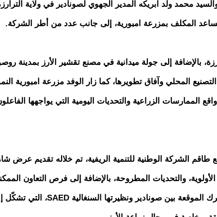
لسيد محمد ولد ابريكه المدير الجهوي لصونادير في ولاية الترارزة
مساعد المكلف بمزرعة امبورية، إلى جانب عدد من أطر الشركة.
رزة، بالإضافة إلى جولة ميدانية في مصنع تقشير الأرز بمدينة روصو
صنيع المحلي وآفاق تطويرها، كما زار الوفد مزرعة امبورية النمو
ع الممارسات الزراعية والتحديات اليومية التي يواجهها الفاعلو
 مع طاقم الشركة الوطنية للتنمية الريفية، تم خلاله تقديم عرض شا
لأولوية، والتحديات المطروحة، بالإضافة إلى فرص التعاون الممكن
ويعد هذا الاجتماع جزءًا من اتفاقية التعاون المشترك الموقعة بين صونادير ونظيرتها السنغا