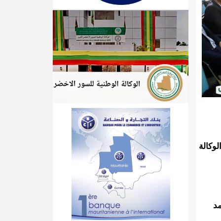
لوكالة
مد