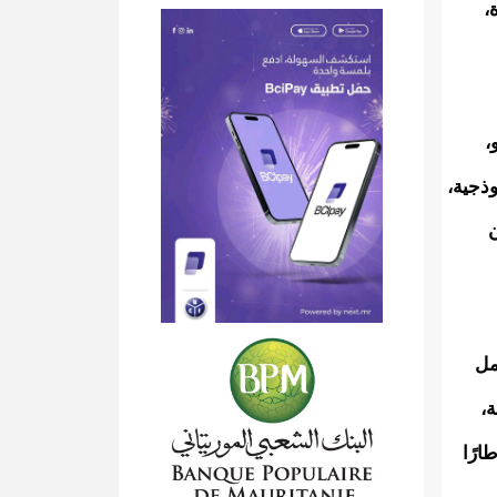
،
،
ذجية،
ن
مل
ة،
لية SAED، التي تشكّل إطارًا